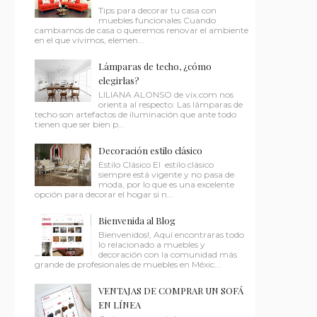
Tips para decorar tu casa con
muebles funcionales Cuando
cambiamos de casa o queremos renovar el ambiente
en el que vivimos, elemen...
Lámparas de techo, ¿cómo
elegirlas?
LILIANA ALONSO de vix.com nos
orienta al respecto: Las lámparas de
techo son artefactos de iluminación que ante todo
tienen que ser bien p...
Decoración estilo clásico
Estilo Clásico El estilo clásico
siempre está vigente y no pasa de
moda, por lo que es una excelente
opción para decorar el hogar si n...
Bienvenida al Blog
Bienvenidos!, Aquí encontraras todo
lo relacionado a muebles y
decoración con la comunidad más
grande de profesionales de muebles en Méxic...
VENTAJAS DE COMPRAR UN SOFÁ
EN LÍNEA