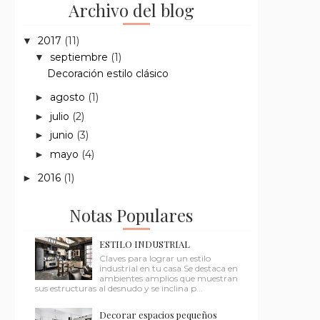
Archivo del blog
2017
(11)
▼
septiembre
(1)
▼
Decoración estilo clásico
agosto
(1)
►
julio
(2)
►
junio
(3)
►
mayo
(4)
►
2016
(1)
►
Notas Populares
ESTILO INDUSTRIAL
Claves para lograr un estilo
industrial en tu casa Se destaca en
ambientes amplios que muestran
sus estructuras al desnudo y se inclina p...
Decorar espacios pequeños